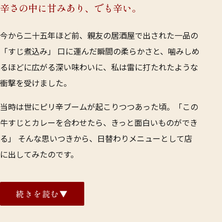
辛さの中に甘みあり、でも辛い。
今から二十五年ほど前、親友の居酒屋で出された一品の
「すじ煮込み」―― 口に運んだ瞬間の柔らかさと、噛みしめ
るほどに広がる深い味わいに、私は雷に打たれたような
衝撃を受けました。
当時は世にピリ辛ブームが起こりつつあった頃。「この
牛すじとカレーを合わせたら、きっと面白いものができ
る」―― そんな思いつきから、日替わりメニューとして店
に出してみたのです。
結果は思いがけないものでした。提供したその日のうち
に完売。 それから五年、六年と試行錯誤を重ね、よう
続きを読む
▼
やく「これだ」と納得のいく味にたどり着きました。