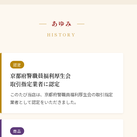
使用するのは国内産和牛のすじ肉のみ。一昼夜かけてじ
っくりと仕込みます。 手間ひまをかけている分、お出し
あゆみ
できる量にも限りがあり、週に100〜120kgが上限。 そ
HISTORY
のため、ご来店のタイミングによっては売切れとなるこ
ともございます。何卒ご了承ください。
「辛さの中に甘みあり、でも辛い」――言葉では伝えきれな
認定
い、その一杯の味わいを、 ぜひ一度、店でお確かめく
京都府警職員福利厚生会
ださい。
取引指定業者に認定
このたび当店は、京都府警職員福利厚生会の取引指定
業者として認定をいただきました。
商品